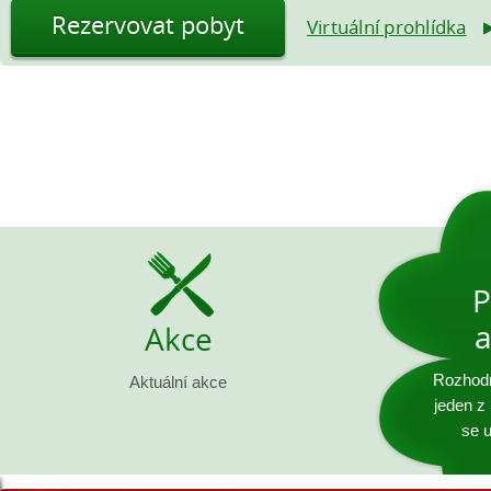
Rezervovat pobyt
Virtuální prohlídka
P
a
Akce
Rozhodn
Aktuální akce
jeden z
se u